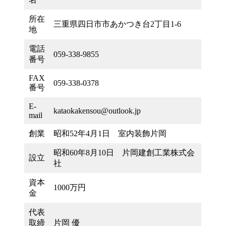
社
所在
三重県四日市市あかつき台2丁目1-6
概
地
要
電話
059-338-9855
番号
2025
年
FAX
059-338-0378
番号
2
月
E-
6
kataokakensou@outlook.jp
mail
日
by
創業
昭和52年4月1日 室内装飾片岡
Kurashi-
Kuro
昭和60年8月10日 片岡建創工業株式会
設立
社
資本
1000万円
金
代表
取締
片岡 優