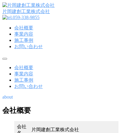
コ
ン
片岡建創工業株式会社
テ
ン
会社概要
ツ
事業内容
へ
施工事例
ス
お問い合わせ
キ
ッ
プ
メ
ニ
会社概要
ュ
事業内容
ー
施工事例
お問い合わせ
about
会社概要
会社
片岡建創工業株式会社
会
名