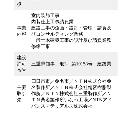
役
室内装飾工事
内装仕上工事請負業
事業
建設工事の企画・設計・管理・請負及
内容
びコンサルティング業務
一般土木建築工事の設計及び請負業務
修繕工事
建設
許可
三重県知事 般3 第10158号 建築業
番号
四日市市／桑名市／ＮＴＮ株式会社桑
主要
名製作所／ＮＴＮ株式会社精密樹脂製
取引
作所／ＮＴＮ株式会社三重製作所／Ｎ
先
ＴＮ桑名製作所いなべ工場／NTNアド
バンスマテリアルズ株式会社