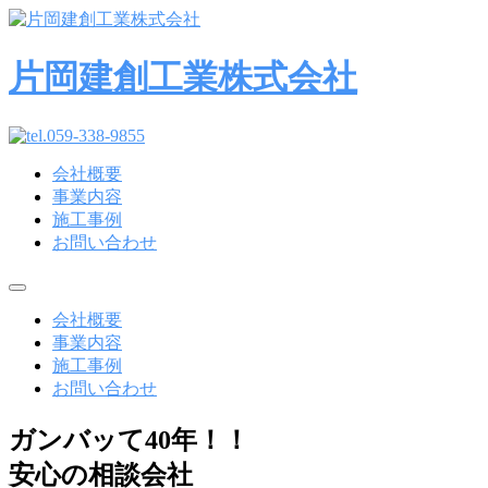
コ
ン
テ
片岡建創工業株式会社
ン
ツ
へ
ス
会社概要
キ
事業内容
ッ
施工事例
プ
お問い合わせ
メ
ニ
会社概要
ュ
事業内容
ー
施工事例
お問い合わせ
ガンバッて40年！！
安心の相談会社